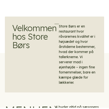
Velkommen
Store Børs er en
restaurant hvor
hos Store
råvarernes kvalitet er i
højsædet og hvor
Børs
årstiderne bestemmer,
hvad der kommer på
tallerknerne. Vi
serverer mad i
øjenhøjde – ingen fine
fornemmelser, bare en
kæmpe glæde for
lækkerier.
Vi byder altid på sæsonens