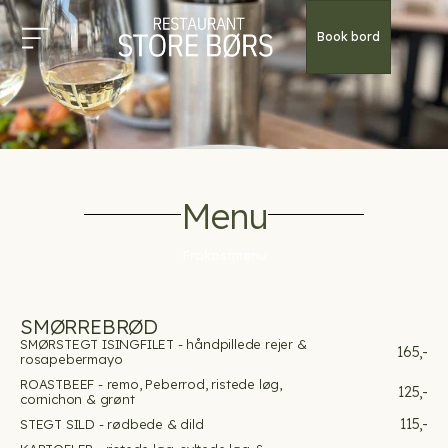
Book bord
Menu
Frokostmenu
SMØRREBRØD
SMØRSTEGT ISINGFILET - håndpillede rejer &
165,-
rosapebermayo
ROASTBEEF - remo, Peberrod, ristede løg,
125,-
cornichon & grønt
115,-
STEGT SILD - rødbede & dild