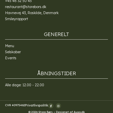
+45 46 32 50 45
restaurant@storebors.dk
Havnevej 43, Roskilde, Denmark
Smileyrapport
GENERELT
Menu
Selskaber
Events
ÅBNINGSTIDER
Alle dage: 12.00 - 22.00
CVR 40975462
Privatlivspolitik
© 2026 Store Børs – Designet af
Auxo.dk