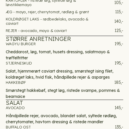
KARTOFLER - ristede løg, syltede løg &
105,-
løvstikkemayo
115,-
ÆG - mayo, rejer, cherrytomat, rødløg & grønt
KOLDRØGET LAKS - rødbedelaks, avocado &
140,-
caviart
125,-
REJER - avocado, mayo & caviart
STØRRE ANRETNINGER
195,-
WAGYU BURGER
Cheddarost, løg, tomat, husets dressing, salatmayo &
trøffelfritter
195,-
STJERNESKUD
Salat, hjemmerørt caviart dressing, smørstegt ising filet,
koldrøget laks, hvid fisk, håndpillede rejer & asparges
185,-
HAKKEBØF
Smørstegt hakkebøf, stegt løg, ristede svampe, pommes &
bearnaice
SALAT
145,-
AVOCADO
Håndpillede rejer, avocado, blandet salat, syltede rødløg,
cherrytomater, havtorn dressing & ristede mandler
135,-
BUFFALO OST