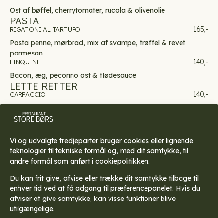
Ost af bøffel, cherrytomater, rucola & olivenolie
PASTA
165,-
RIGATONI AL TARTUFO
Pasta penne, mørbrad, mix af svampe, trøffel & revet
parmesan
140,-
LINQUINE
Bacon, æg, pecorino ost & flødesauce
LETTE RETTER
140,-
CARPACCIO
Oksemørbraden, mizuna & parmesan
245,-
TAPAS FOR 2
Små anretninger af husets lækkerier
Vi og udvalgte tredjeparter bruger cookies eller lignende
teknologier til tekniske formål og, med dit samtykke, til
HVERDAGSFORKÆLELSE
andre formål som anført i cookiepolitikken.
Du kan frit give, afvise eller trække dit samtykke tilbage til
Foretter
enhver tid ved at få adgang til præferencepanelet. Hvis du
afviser at give samtykke, kan visse funktioner blive
Pasta
utilgængelige.