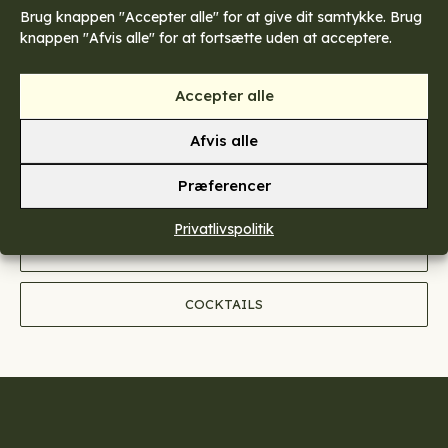
Brug knappen "Accepter alle" for at give dit samtykke. Brug
Hovedretter
knappen "Afvis alle" for at fortsætte uden at acceptere.
Desserter
Accepter alle
4 Retters menu
Afvis alle
Præferencer
Vin menu
Privatlivspolitik
drikke
COCKTAILS