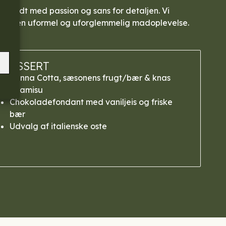
lberedt med passion og sans for detaljen. Vi
kaber en uformel og uforglemmelig madoplevelse.
DESSERT
Panna Cotta, sæsonens frugt/bær & knas
Tiramisu
Chokoladefondant med vaniljeis og friske
bær
Udvalg af italienske oste