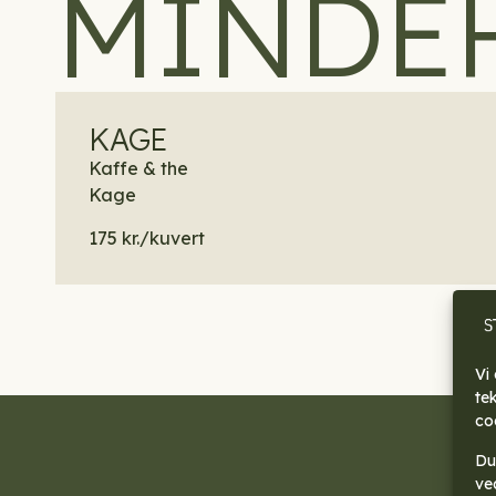
MINDE
KAGE
Kaffe & the
Kage
175 kr./kuvert
Vi
te
co
Du 
ve