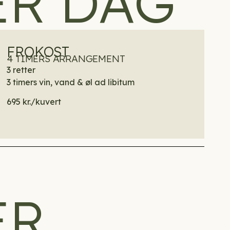
ER DAG
FROKOST
4 TIMERS ARRANGEMENT
3 retter
3 timers vin, vand & øl ad libitum
695 kr./kuvert
ER