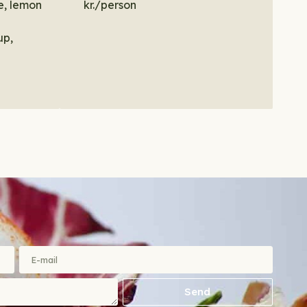
e, lemon
kr./person
up,
Send