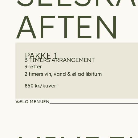
AFTEN
PAKKE 1
3 TIMERS ARRANGEMENT
3 retter
2 timers vin, vand & øl ad libitum
850 kr./kuvert
VÆLG MENUEN