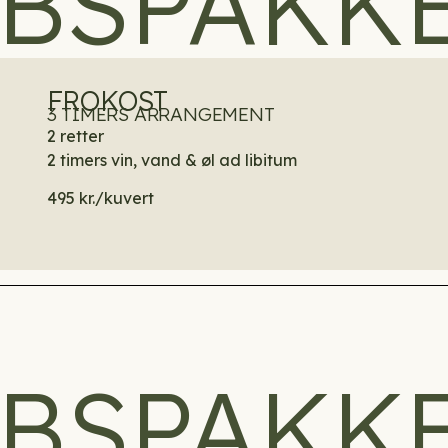
BSPAKK
FROKOST
3 TIMERS ARRANGEMENT
2 retter
2 timers vin, vand & øl ad libitum
495 kr./kuvert
ABSPAKK