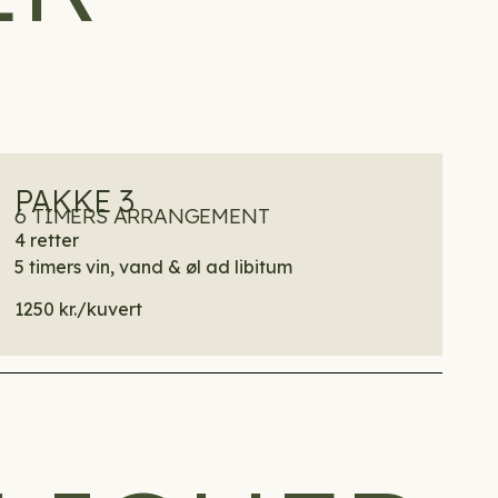
PAKKE 3
6 TIMERS ARRANGEMENT
4 retter
5 timers vin, vand & øl ad libitum
1250 kr./kuvert