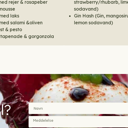
 med rejer & rosapeber
strawberry/rhubarb, lim
mousse
sodavand)
 med laks
Gin Hash (Gin, mangosir
 med salami &oliven
lemon sodavand)
t & pesto
 tapenade & gorgonzola
l?