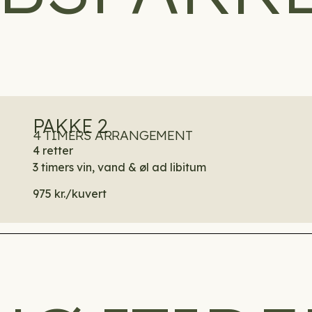
PAKKE 2
4 TIMERS ARRANGEMENT
4 retter
3 timers vin, vand & øl ad libitum
975 kr./kuvert