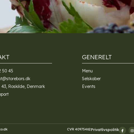
Alternative:
AKT
GENERELT
2 50 45
Menu
nt@storebors.dk
Selskaber
 43, Roskilde, Denmark
Events
pport
o.dk
CVR 40975462
Privatlivspolitik