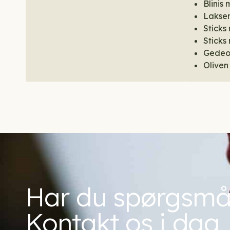
Blinis
Lakse
Sticks
Sticks
Gedeos
Oliven
Har du spørgsmå
Kontakt os i dag