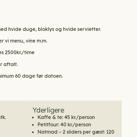
med hvide duge, bloklys og hvide servietter.
r vi menu, vine m.m.
es 2500kr./time
 aftalt.
inimum 60 dage før datoen.
Yderligere
tk.
Kaffe & te: 45 kr./person
Petitfour: 40 kr./person
Natmad – 2 sliders per gæst: 120