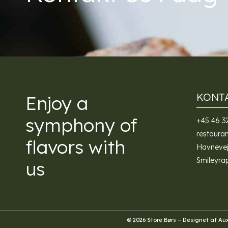
KONT
Enjoy a
symphony of
+45 46 3
restaura
flavors with
Havnevej
Smileyra
us
© 2026 Store Børs – Designet af
Aux