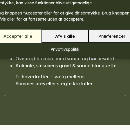
mtykke, kan visse funktioner blive utilgængelige.
Vi byder altid på sæsonens bedste råvarer, ti
fokuserer på enkle, smagfulde retter, der s
ug knappen "Accepter alle" for at give dit samtykke. Brug knappen
fvis alle" for at fortsætte uden at acceptere.
Accepter alle
Afvis alle
Præferencer
HOVEDRETTER
Peberbøf, glace & sæsonens grønt
Privatlivspolitik
Perlehøne, glace & sæsonens grønt
Ovnbagt blomkål med sauce og bønnesalat
Kulmule, sæsonens grønt & sauce blanquette
Til hovedretten – vælg mellem:
Pommes pres eller stegte kartofler