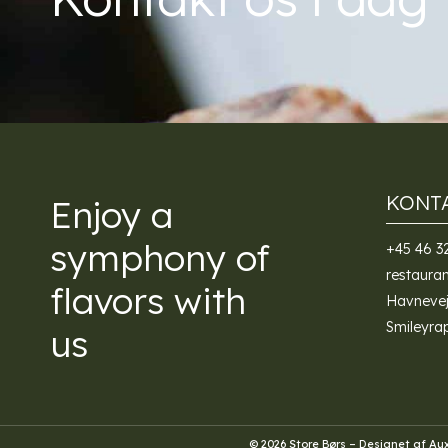
KONT
Enjoy a
symphony of
+45 46 3
restaura
flavors with
Havnevej
Smileyra
us
© 2026 Store Børs – Designet af
Aux