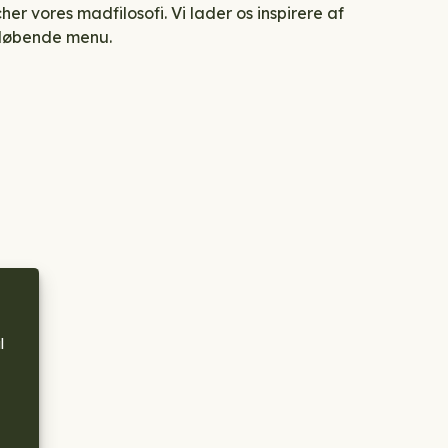
er vores madfilosofi. Vi lader os inspirere af
r løbende menu.
l