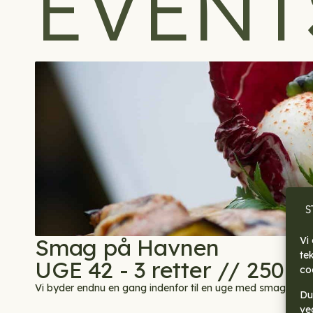
EVENT
Smag på Havnen
Vi
te
UGE 42 - 3 retter // 250 kr
co
Vi byder endnu en gang indenfor til en uge med smagfulde r
Du 
ve