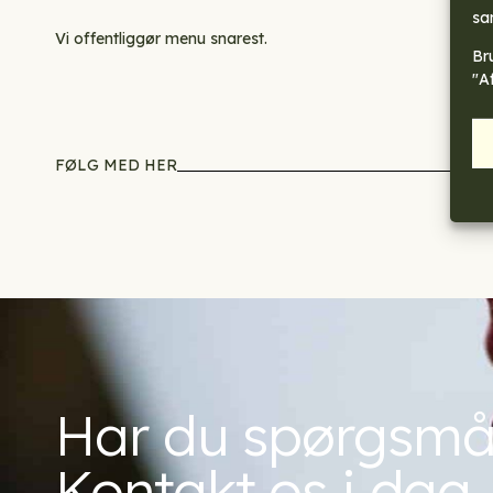
sa
Vi offentliggør menu snarest.
Br
"A
FØLG MED HER
Har du spørgsmå
Kontakt os i dag