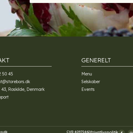
Alternative:
AKT
GENERELT
2 50 45
Menu
nt@storebors.dk
Selskaber
 43, Roskilde, Denmark
Events
pport
o.dk
CVR 40975462
Privatlivspolitik