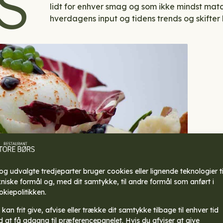
S
lidt for enhver smag og som ikke mindst match
hverdagens input og tidens trends og skifte
 og udvalgte tredjeparter bruger cookies eller lignende teknologier ti
kniske formål og, med dit samtykke, til andre formål som anført i
.
okiepolitikken.
etter til små penge.
kan frit give, afvise eller trække dit samtykke tilbage til enhver tid
d at få adgang til præferencepanelet. Hvis du afviser at give