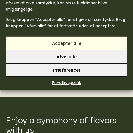
afviser at give samtykke, kan visse funktioner blive
utilgængelige.
Generel information
Brug knappen "Accepter alle" for at give dit samtykke. Brug
knappen "Afvis alle" for at fortsætte uden at acceptere.
Store Børs tilbyder sæsonbaseret mad af høj kvalitet i en
uformel atmosfære. Vi serverer velsmagende retter og har et
Accepter alle
vinkort, der passer til enhver smag.
Tlf: (+45) 46 32 50 45
Åbningstider
Afvis alle
Email: restaurant@storebors.dk
Alle dage: 12.00-
22.00
Havnevej 43, 4000 Roskilde
Præferencer
Se Fødevarestyrelsens smiley
rapporter
Privatlivspolitik
Enjoy a symphony of flavors
with us